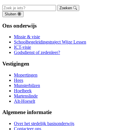
Zoeken
Sluiten
Ons onderwijs
Missie & visie
Schoolbegeleidingstraject Wijze Lessen
ICT-visie
Godsdienst of zedenleer?
Vestigingen
Mopertingen
Hees
Munsterbilzen
Hoelbeek
Martenslinde
Alt-Hoeselt
Algemene informatie
Over het stedelijk basisonderwijs
Contacteer ons